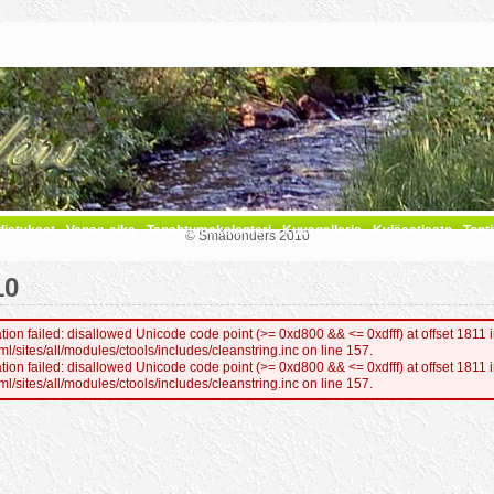
distykset
Vapaa-aika
Tapahtumakalenteri
Kuvagalleria
Kyläastiasto
Tonti
© Småbönders 2010
10
ion failed: disallowed Unicode code point (>= 0xd800 && <= 0xdfff) at offset 1811 
sites/all/modules/ctools/includes/cleanstring.inc on line 157.
ion failed: disallowed Unicode code point (>= 0xd800 && <= 0xdfff) at offset 1811 
sites/all/modules/ctools/includes/cleanstring.inc on line 157.