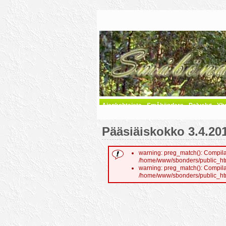
Ajankohtaista
Småbönders
Palvelut
Yh
Pääsiäiskokko 3.4.20
warning: preg_match(): Compilat
/home/www/sbonders/public_html/
warning: preg_match(): Compilat
/home/www/sbonders/public_html/