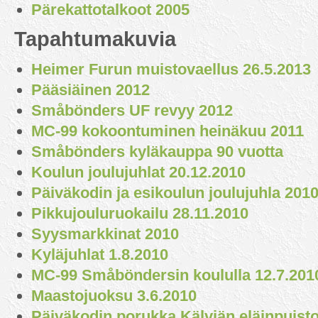
Pärekattotalkoot 2005
Tapahtumakuvia
Heimer Furun muistovaellus 26.5.2013
Pääsiäinen 2012
Småbönders UF revyy 2012
MC-99 kokoontuminen heinäkuu 2011
Småbönders kyläkauppa 90 vuotta
Koulun joulujuhlat 20.12.2010
Päiväkodin ja esikoulun joulujuhla 201
Pikkujouluruokailu 28.11.2010
Syysmarkkinat 2010
Kyläjuhlat 1.8.2010
MC-99 Småböndersin koululla 12.7.201
Maastojuoksu 3.6.2010
Päiväkodin porukka Kälviän eläinpuist