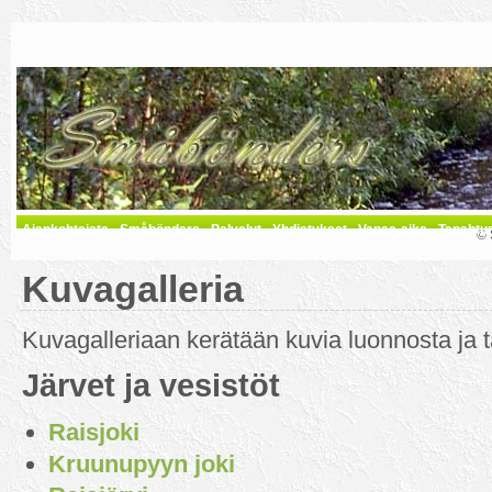
Ajankohtaista
Småbönders
Palvelut
Yhdistykset
Vapaa-aika
Tapahtu
© 
Kuvagalleria
Kuvagalleriaan kerätään kuvia luonnosta ja t
Järvet ja vesistöt
Raisjoki
Kruunupyyn joki