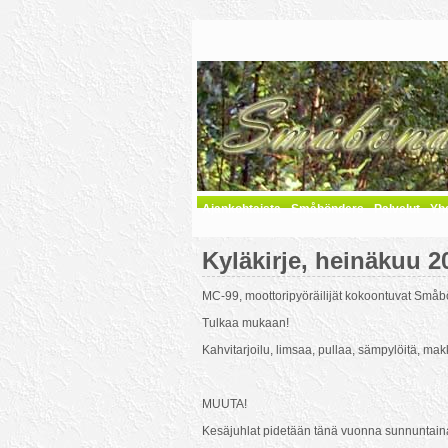
Ajankohtaista
Småbönders
Palvelut
Yh
Kyläkirje, heinäkuu 2
MC-99, moottoripyöräilijät kokoontuvat Småb
Tulkaa mukaan!
Kahvitarjoilu, limsaa, pullaa, sämpylöitä, m
MUUTA!
Kesäjuhlat pidetään tänä vuonna sunnuntaina