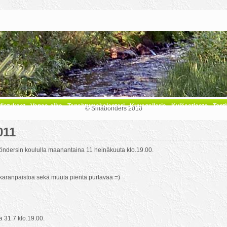
distykset
Vapaa-aika
Tapahtumakalenteri
Kuvagalleria
Kyläastiasto
Tonti
© Småbönders 2010
011
öndersin koululla maanantaina 11 heinäkuuta klo.19.00.
akkaranpaistoa sekä muuta pientä purtavaa =)
 31.7 klo.19.00.